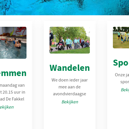
Spo
Wandelen
emmen
Onze ja
We doen ieder jaar
spor
 maandag van
mee aan de
Beki
t 20.15 uur in
avondvierdaagse
d De Fakkel
Bekijken
ekijken